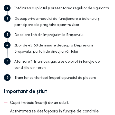
Întâlnirea cu pilotul și prezentarea regulilor de siguranță
1
Descoperirea modului de funcționare a balonului și
2
participarea la pregătirea pentru zbor
Decolare lină din împrejurimile Brașovului
3
Zbor de 45-60 de minute deasupra Depresiunii
4
Brașovului, purtați de direcția vântului
Aterizare într-un loc sigur, ales de pilot în funcție de
5
condițiile din teren
Transfer confortabil înapoi la punctul de plecare
6
Important de știut
Copiii trebuie însoțiți de un adult.
Activitatea se desfășoară în funcție de condițiile