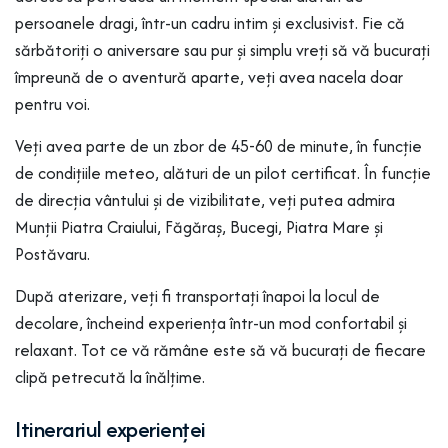
persoanele dragi, într-un cadru intim și exclusivist. Fie că
sărbătoriți o aniversare sau pur și simplu vreți să vă bucurați
împreună de o aventură aparte, veți avea nacela doar
pentru voi.
Veți avea parte de un zbor de 45-60 de minute, în funcție
de condițiile meteo, alături de un pilot certificat. În funcție
de direcția vântului și de vizibilitate, veți putea admira
Munții Piatra Craiului, Făgăraș, Bucegi, Piatra Mare și
Postăvaru.
După aterizare, veți fi transportați înapoi la locul de
decolare, încheind experiența într-un mod confortabil și
relaxant. Tot ce vă rămâne este să vă bucurați de fiecare
clipă petrecută la înălțime.
Itinerariul experienței