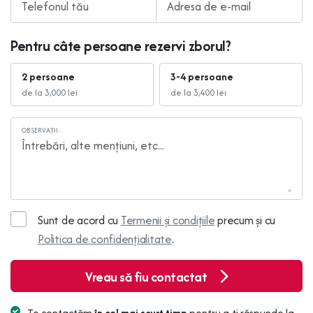
Pentru câte persoane rezervi zborul?
2 persoane
3-4 persoane
de la 3,000 lei
de la 3,400 lei
OBSERVAȚII:
Sunt de acord cu
Termenii și condițiile
precum și cu
Politica de confidențialitate
.
Vreau să fiu contactat
Te contactăm
în cel mai scurt timp
pentru a-ți răspunde la