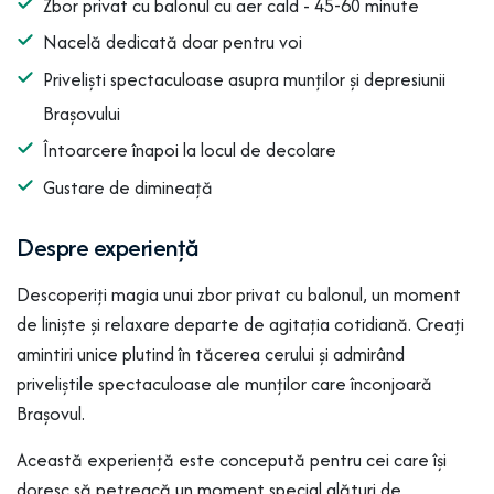
Zbor privat cu balonul cu aer cald - 45-60 minute
Nacelă dedicată doar pentru voi
Priveliști spectaculoase asupra munților și depresiunii
Brașovului
Întoarcere înapoi la locul de decolare
Gustare de dimineață
Despre experiență
Descoperiți magia unui zbor privat cu balonul, un moment
de liniște și relaxare departe de agitația cotidiană. Creați
amintiri unice plutind în tăcerea cerului și admirând
priveliștile spectaculoase ale munților care înconjoară
Brașovul.
Această experiență este concepută pentru cei care își
doresc să petreacă un moment special alături de