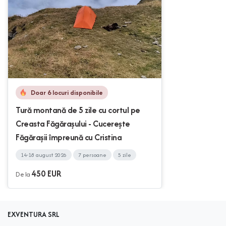
Doar 6 locuri disponibile
Tură montană de 5 zile cu cortul pe
Creasta Făgărașului - Cucerește
Făgărașii împreună cu Cristina
14-18 august 2026
7 persoane
5 zile
450 EUR
De la
EXVENTURA SRL