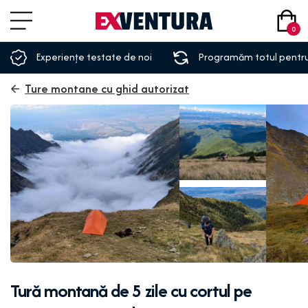
0
Experiențe testate de noi
Programăm totul pentru
Ture montane cu ghid autorizat
Tură montană de 5 zile cu cortul pe