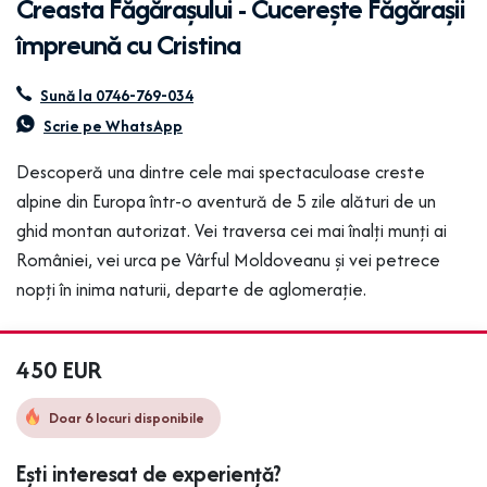
Creasta Făgărașului - Cucerește Făgărașii
împreună cu Cristina
Sună la 0746-769-034
Scrie pe WhatsApp
Descoperă una dintre cele mai spectaculoase creste
alpine din Europa într-o aventură de 5 zile alături de un
ghid montan autorizat. Vei traversa cei mai înalți munți ai
României, vei urca pe Vârful Moldoveanu și vei petrece
nopți în inima naturii, departe de aglomerație.
450 EUR
Doar 6 locuri disponibile
Ești interesat de experiență?