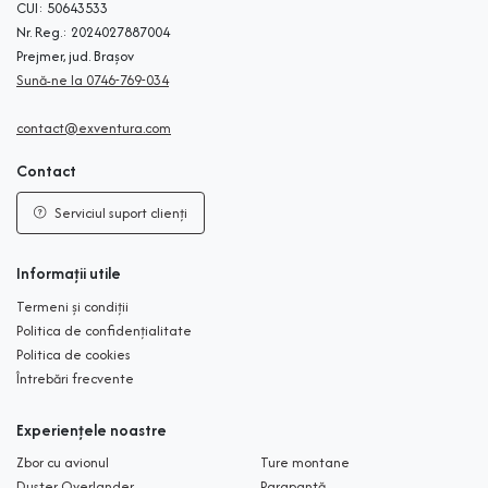
CUI: 50643533
Nr. Reg.: 2024027887004
Prejmer, jud. Brașov
Sună-ne la 0746-769-034
contact@exventura.com
Contact
Serviciul suport clienți
Informații utile
Termeni și condiții
Politica de confidențialitate
Politica de cookies
Întrebări frecvente
Experiențele noastre
Zbor cu avionul
Ture montane
Duster Overlander
Parapantă