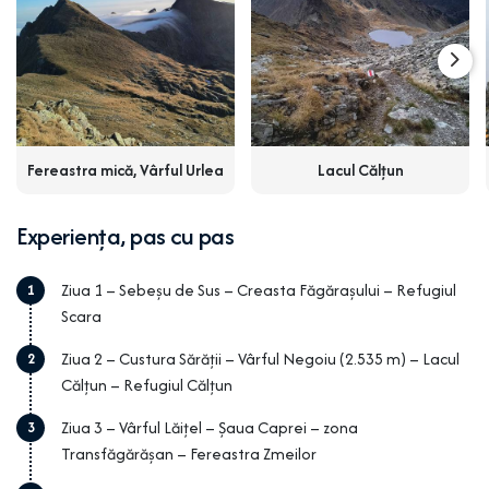
Fereastra mică, Vârful Urlea
Lacul Călțun
Experiența, pas cu pas
Ziua 1 – Sebeșu de Sus – Creasta Făgărașului – Refugiul
1
Scara
Ziua 2 – Custura Sărății – Vârful Negoiu (2.535 m) – Lacul
2
Călțun – Refugiul Călțun
Ziua 3 – Vârful Lăițel – Șaua Caprei – zona
3
Transfăgărășan – Fereastra Zmeilor