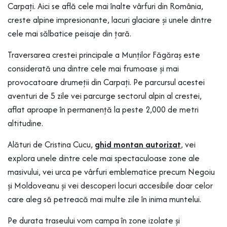
Carpați. Aici se află cele mai înalte vârfuri din România,
creste alpine impresionante, lacuri glaciare și unele dintre
cele mai sălbatice peisaje din țară.
Traversarea crestei principale a Munților Făgăraș este
considerată una dintre cele mai frumoase și mai
provocatoare drumeții din Carpați. Pe parcursul acestei
aventuri de 5 zile vei parcurge sectorul alpin al crestei,
aflat aproape în permanență la peste 2,000 de metri
altitudine.
Alături de Cristina Cucu,
ghid montan autorizat
, vei
explora unele dintre cele mai spectaculoase zone ale
masivului, vei urca pe vârfuri emblematice precum Negoiu
și Moldoveanu și vei descoperi locuri accesibile doar celor
care aleg să petreacă mai multe zile în inima muntelui.
Pe durata traseului vom campa în zone izolate și